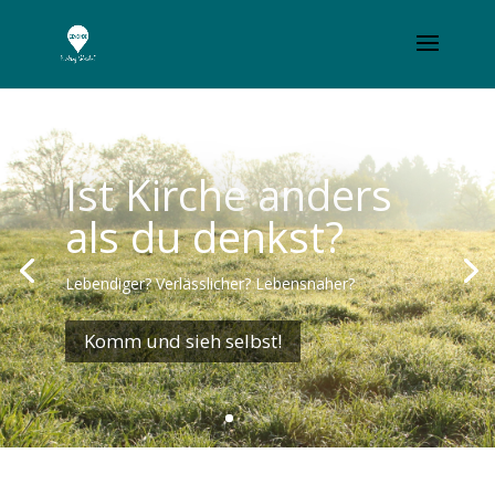
Ist Kirche anders
als du denkst?
Lebendiger? Verlässlicher? Lebensnaher?
Komm und sieh selbst!